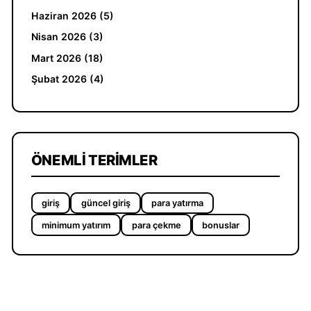
Haziran 2026 (5)
Nisan 2026 (3)
Mart 2026 (18)
Şubat 2026 (4)
ÖNEMLI TERIMLER
giriş
güncel giriş
para yatırma
minimum yatırım
para çekme
bonuslar