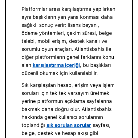
Platformlar arası karşılaştırma yapılırken
aynı başlıkların yan yana konması daha
sağlıklı sonuç verir: lisans beyanı,
ödeme yöntemleri, çekim süresi, belge
talebi, mobil erişim, destek kanalı ve
sorumlu oyun araçları. Atlantisbahis ile
diğer platformların genel farklarını konu
alan
karşılaştırma içeriği
, bu başlıkları
düzenli okumak için kullanılabilir.
Sık karşılaşılan hesap, erişim veya işlem
soruları için tek tek varsayım üretmek
yerine platformun açıklama sayfalarına
bakmak daha doğru olur. Atlantisbahis
hakkında genel kullanıcı sorularının
toplandığı
sık sorulan sorular
sayfası,
belge, destek ve hesap akışı gibi