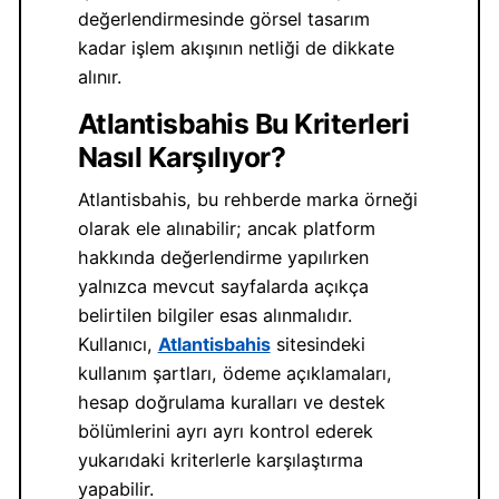
değerlendirmesinde görsel tasarım
kadar işlem akışının netliği de dikkate
alınır.
Atlantisbahis Bu Kriterleri
Nasıl Karşılıyor?
Atlantisbahis, bu rehberde marka örneği
olarak ele alınabilir; ancak platform
hakkında değerlendirme yapılırken
yalnızca mevcut sayfalarda açıkça
belirtilen bilgiler esas alınmalıdır.
Kullanıcı,
Atlantisbahis
sitesindeki
kullanım şartları, ödeme açıklamaları,
hesap doğrulama kuralları ve destek
bölümlerini ayrı ayrı kontrol ederek
yukarıdaki kriterlerle karşılaştırma
yapabilir.