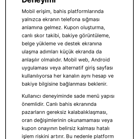
Mobil erişim, bahis platformlarında
yalnızca ekranın telefona sığması
anlamına gelmez. Kupon oluşturma,
canlı skor takibi, bakiye görüntüleme,
belge yükleme ve destek ekranına
ulaşma adımları küçük ekranda da
anlaşılır olmalıdır. Mobil web, Android
uygulaması veya alternatif giriş sayfası
kullanılıyorsa her kanalın aynı hesap ve
bakiye bilgisine bağlanması beklenir.
Kullanıcı deneyiminde sade menü yapısı
önemlidir. Canlı bahis ekranında
pazarların gereksiz kalabalıklaşması,
oran değişimlerinin okunamaması veya
kupon onayının belirsiz kalması hatalı
işlem riskini artırır. Bu nedenle platform