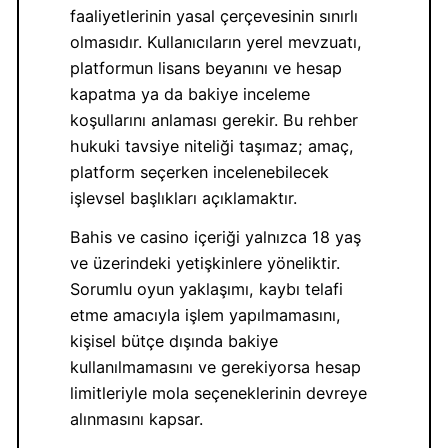
faaliyetlerinin yasal çerçevesinin sınırlı
olmasıdır. Kullanıcıların yerel mevzuatı,
platformun lisans beyanını ve hesap
kapatma ya da bakiye inceleme
koşullarını anlaması gerekir. Bu rehber
hukuki tavsiye niteliği taşımaz; amaç,
platform seçerken incelenebilecek
işlevsel başlıkları açıklamaktır.
Bahis ve casino içeriği yalnızca 18 yaş
ve üzerindeki yetişkinlere yöneliktir.
Sorumlu oyun yaklaşımı, kaybı telafi
etme amacıyla işlem yapılmamasını,
kişisel bütçe dışında bakiye
kullanılmamasını ve gerekiyorsa hesap
limitleriyle mola seçeneklerinin devreye
alınmasını kapsar.