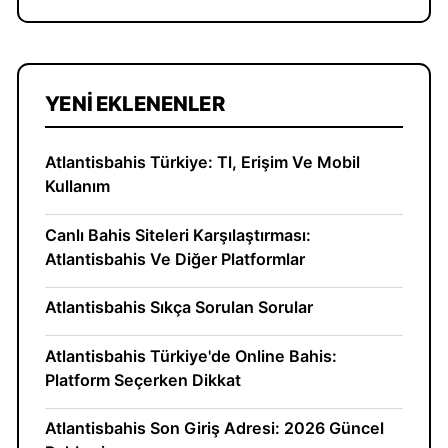
YENI EKLENENLER
Atlantisbahis Türkiye: Tl, Erişim Ve Mobil
Kullanım
Canlı Bahis Siteleri Karşılaştırması:
Atlantisbahis Ve Diğer Platformlar
Atlantisbahis Sıkça Sorulan Sorular
Atlantisbahis Türkiye'de Online Bahis:
Platform Seçerken Dikkat
Atlantisbahis Son Giriş Adresi: 2026 Güncel