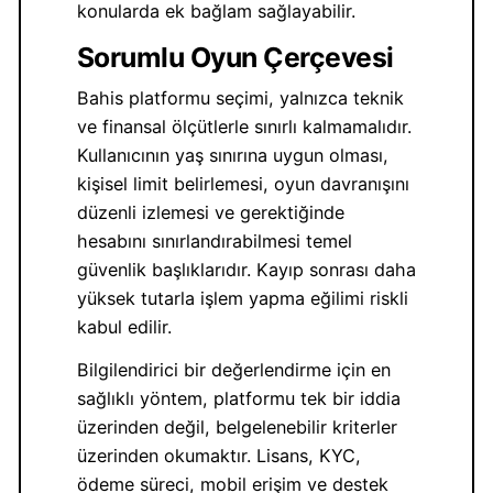
konularda ek bağlam sağlayabilir.
Sorumlu Oyun Çerçevesi
Bahis platformu seçimi, yalnızca teknik
ve finansal ölçütlerle sınırlı kalmamalıdır.
Kullanıcının yaş sınırına uygun olması,
kişisel limit belirlemesi, oyun davranışını
düzenli izlemesi ve gerektiğinde
hesabını sınırlandırabilmesi temel
güvenlik başlıklarıdır. Kayıp sonrası daha
yüksek tutarla işlem yapma eğilimi riskli
kabul edilir.
Bilgilendirici bir değerlendirme için en
sağlıklı yöntem, platformu tek bir iddia
üzerinden değil, belgelenebilir kriterler
üzerinden okumaktır. Lisans, KYC,
ödeme süreci, mobil erişim ve destek