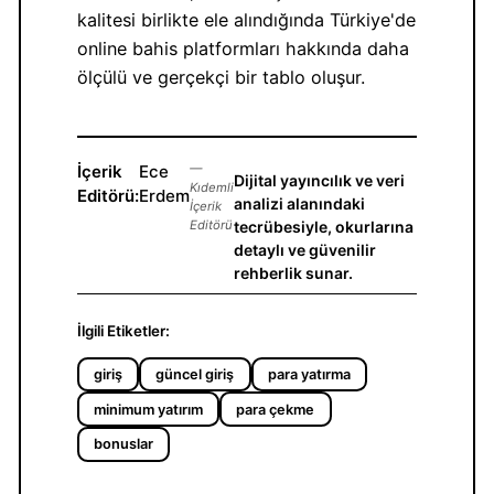
kalitesi birlikte ele alındığında Türkiye'de
online bahis platformları hakkında daha
ölçülü ve gerçekçi bir tablo oluşur.
İçerik
Ece
—
Dijital yayıncılık ve veri
Kıdemli
Editörü:
Erdem
analizi alanındaki
İçerik
Editörü
tecrübesiyle, okurlarına
detaylı ve güvenilir
rehberlik sunar.
İlgili Etiketler:
giriş
güncel giriş
para yatırma
minimum yatırım
para çekme
bonuslar