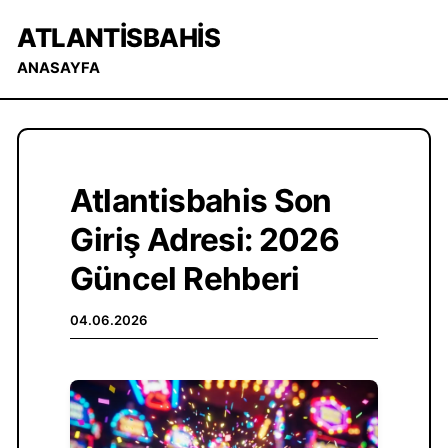
ATLANTISBAHIS
ANASAYFA
Atlantisbahis Son
Giriş Adresi: 2026
Güncel Rehberi
04.06.2026