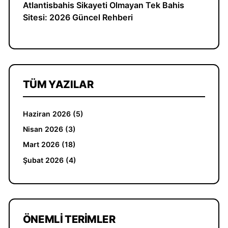
Atlantisbahis Sikayeti Olmayan Tek Bahis
Sitesi: 2026 Güncel Rehberi
TÜM YAZILAR
Haziran 2026 (5)
Nisan 2026 (3)
Mart 2026 (18)
Şubat 2026 (4)
ÖNEMLI TERIMLER