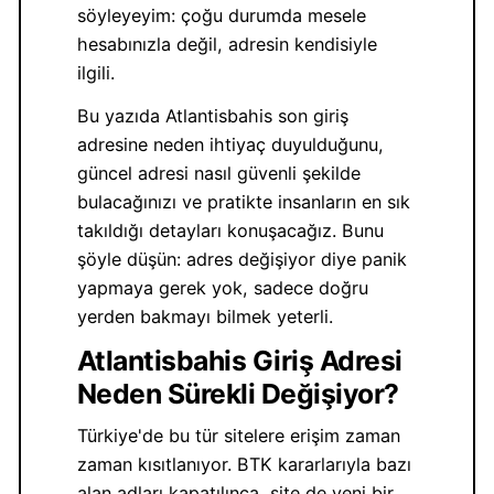
söyleyeyim: çoğu durumda mesele
hesabınızla değil, adresin kendisiyle
ilgili.
Bu yazıda Atlantisbahis son giriş
adresine neden ihtiyaç duyulduğunu,
güncel adresi nasıl güvenli şekilde
bulacağınızı ve pratikte insanların en sık
takıldığı detayları konuşacağız. Bunu
şöyle düşün: adres değişiyor diye panik
yapmaya gerek yok, sadece doğru
yerden bakmayı bilmek yeterli.
Atlantisbahis Giriş Adresi
Neden Sürekli Değişiyor?
Türkiye'de bu tür sitelere erişim zaman
zaman kısıtlanıyor. BTK kararlarıyla bazı
alan adları kapatılınca, site de yeni bir