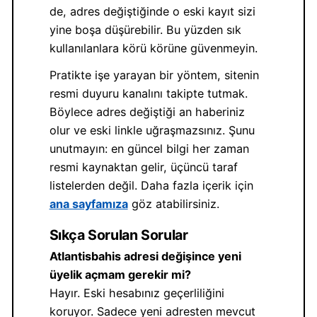
de, adres değiştiğinde o eski kayıt sizi
yine boşa düşürebilir. Bu yüzden sık
kullanılanlara körü körüne güvenmeyin.
Pratikte işe yarayan bir yöntem, sitenin
resmi duyuru kanalını takipte tutmak.
Böylece adres değiştiği an haberiniz
olur ve eski linkle uğraşmazsınız. Şunu
unutmayın: en güncel bilgi her zaman
resmi kaynaktan gelir, üçüncü taraf
listelerden değil. Daha fazla içerik için
ana sayfamıza
göz atabilirsiniz.
Sıkça Sorulan Sorular
Atlantisbahis adresi değişince yeni
üyelik açmam gerekir mi?
Hayır. Eski hesabınız geçerliliğini
koruyor. Sadece yeni adresten mevcut