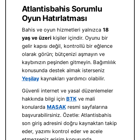
Atlantisbahis Sorumlu
Oyun Hatırlatması
Bahis ve oyun hizmetleri yalnızca
18
yaş ve üzeri
kişiler içindir. Oyunu bir
gelir kapısı değil, kontrollü bir eğlence
olarak görün; bütçenizi aşmayın ve
kaybınızın peşinden gitmeyin. Bağımlılık
konusunda destek almak isterseniz
Yeşilay
kaynakları yardımcı olabilir.
Güvenli internet ve yasal düzenlemeler
hakkında bilgi için
BTK
ve mali
konularda
MASAK
resmi sayfalarına
başvurabilirsiniz. Özetle: Atlantisbahis
son giriş adresini doğru kaynaktan takip
eder, yazımı kontrol eder ve acele
etmezseniz erişim konusunda