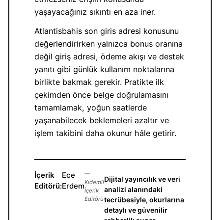
yaşayacağınız sıkıntı en aza iner.
Atlantisbahis son giris adresi konusunu
değerlendirirken yalnızca bonus oranına
değil giriş adresi, ödeme akışı ve destek
yanıtı gibi günlük kullanım noktalarına
birlikte bakmak gerekir. Pratikte ilk
çekimden önce belge doğrulamasını
tamamlamak, yoğun saatlerde
yaşanabilecek beklemeleri azaltır ve
işlem takibini daha okunur hâle getirir.
İçerik
Ece
—
Dijital yayıncılık ve veri
Kıdemli
Editörü:
Erdem
analizi alanındaki
İçerik
Editörü
tecrübesiyle, okurlarına
detaylı ve güvenilir