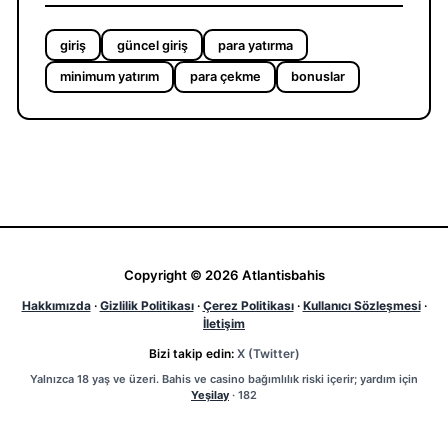
giriş
güncel giriş
para yatırma
minimum yatırım
para çekme
bonuslar
Copyright © 2026 Atlantisbahis
Hakkımızda
·
Gizlilik Politikası
·
Çerez Politikası
·
Kullanıcı Sözleşmesi
·
İletişim
Bizi takip edin:
X (Twitter)
Yalnızca 18 yaş ve üzeri. Bahis ve casino bağımlılık riski içerir; yardım için
Yeşilay
· 182