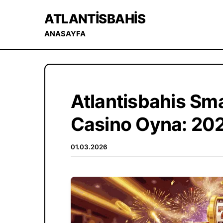
ATLANTISBAHIS
ANASAYFA
Atlantisbahis Sm
Casino Oyna: 202
01.03.2026