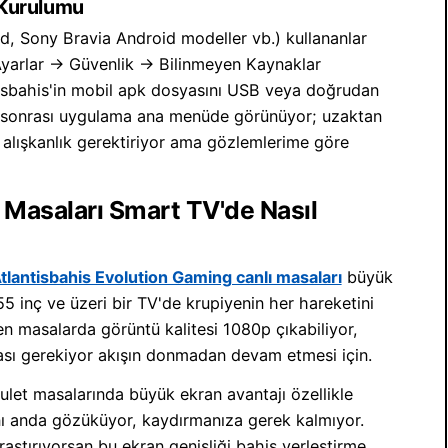
 Kurulumu
d, Sony Bravia Android modeller vb.) kullananlar
Ayarlar → Güvenlik → Bilinmeyen Kaynaklar
ntisbahis'in mobil apk dosyasını USB veya doğrudan
lum sonrası uygulama ana menüde görünüyor; uzaktan
alışkanlık gerektiriyor ama gözlemlerime göre
 Masaları Smart TV'de Nasıl
tlantisbahis Evolution Gaming canlı masaları
büyük
 55 inç ve üzeri bir TV'de krupiyenin her hareketini
n masalarda görüntü kalitesi 1080p çıkabiliyor,
ası gerekiyor akışın donmadan devam etmesi için.
ulet masalarında büyük ekran avantajı özellikle
ynı anda gözüküyor, kaydırmanıza gerek kalmıyor.
ştırıyorsan bu ekran genişliği bahis yerleştirme