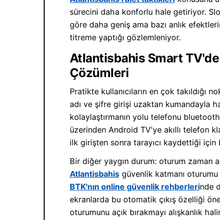
sürecini daha konforlu hale getiriyor. Sl
göre daha geniş ama bazı anlık efektlerin
titreme yaptığı gözlemleniyor.
Atlantisbahis Smart TV'de 
Çözümleri
Pratikte kullanıcıların en çok takıldığı n
adı ve şifre girişi uzaktan kumandayla h
kolaylaştırmanın yolu telefonu bluetoot
üzerinden Android TV'ye akıllı telefon 
ilk girişten sonra tarayıcı kaydettiği için
Bir diğer yaygın durum: oturum zaman aş
Atlantisbahis
güvenlik katmanı oturumu k
BTK'nın online güvenlik rehberleri
nde d
ekranlarda bu otomatik çıkış özelliği ö
oturumunu açık bırakmayı alışkanlık hali