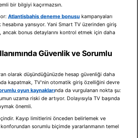
mli bir bilgiyi kaçırmazsın.
yor:
Atlantisbahis deneme bonusu
kampanyaları
hesabına yansıyor. Yani Smart TV üzerinden giriş
k, ancak bonus detaylarını kontrol etmek için daha
llanımında Güvenlik ve Sorumlu
kran olarak düşündüğünüzde hesap güvenliği daha
a kapatmak, TV'nin otomatik giriş özelliğini devre
sorumlu oyun kaynakları
nda da vurgulanan nokta şu:
umun uzama riski de artıyor. Dolayısıyla TV başında
koymak önemli.
çindir. Kayıp limitlerini önceden belirlemek ve
 konforundan sorumlu biçimde yararlanmanın temel